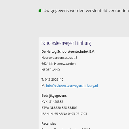
Uw gegevens worden versleuteld verzonden
Schoorsteenveger Limburg
De Hertog Schoorsteentechniek B.V.
Heerewaardensestraat 5
6624 KK Heerewaarden
NEDERLAND
T: 043-2003110
M:
info@schoorsteenvegerslimburg.nl
Bedrijfsgegevens
KVK: 81420382
BTW: NL8620.828.33.B01
IBAN: NL65 ABNA 0493 9717 93
Recensies