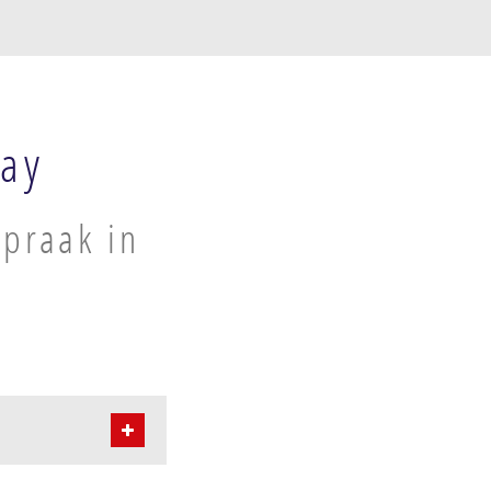
ray
spraak in