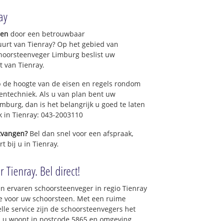
ay
gen
door een betrouwbaar
uurt van Tienray? Op het gebied van
hoorsteenveger Limburg beslist uw
 van Tienray.
 de hoogte van de eisen en regels rondom
ntechniek. Als u van plan bent uw
mburg, dan is het belangrijk u goed te laten
k in Tienray: 043-2003110
ntvangen?
Bel dan snel voor een afspraak,
t bij u in Tienray.
 Tienray. Bel direct!
n ervaren schoorsteenveger in regio Tienray
e voor uw schoorsteen. Met een ruime
elle service zijn de schoorsteenvegers het
als u woont in postcode 5865 en omgeving.