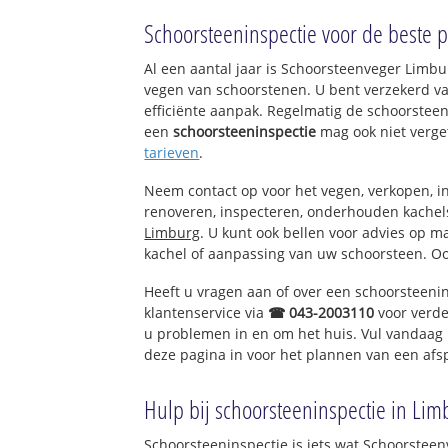
Tienray
Schoorsteeninspectie voor de beste pr
Al een aantal jaar is Schoorsteenveger Limb
vegen van schoorstenen. U bent verzekerd v
efficiënte aanpak. Regelmatig de schoorsteen
een
schoorsteeninspectie
mag ook niet verge
tarieven
.
Neem contact op voor het vegen, verkopen, in
renoveren, inspecteren, onderhouden kache
Limburg
. U kunt ook bellen voor advies op m
kachel of aanpassing van uw schoorsteen. Oo
Heeft u vragen aan of over een schoorsteeni
klantenservice via
☎ 043-2003110
voor verde
u problemen in en om het huis. Vul vandaag 
deze pagina in voor het plannen van een afs
Hulp bij schoorsteeninspectie in Lim
Schoorsteeninspectie is iets wat Schoorsteen