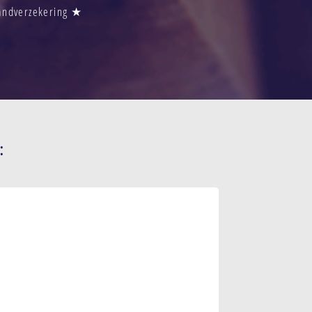
randverzekering ★
: