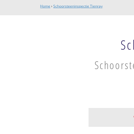
Home
›
Schoorsteeninspectie Tienray
Sc
Schoorst
Tienray