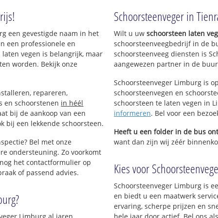
ijs!
Schoorsteenveger in Tienr
urg een gevestigde naam in het
Wilt u uw
schoorsteen laten ve
an een professionele en
schoorsteenveegbedrijf in de b
 laten vegen is belangrijk, maar
schoorsteenveeg diensten is Sc
ten worden. Bekijk onze
aangewezen partner in de buurt
Schoorsteenveger Limburg is op
stalleren, repareren,
schoorsteenvegen en schoorstee
ls en schoorstenen
in héél
schoorsteen te laten vegen in Li
aat bij de aankoop van een
informeren
. Bel voor een bezoe
k bij een lekkende schoorsteen.
Heeft u een folder in de bus o
nspectie? Bel met onze
want dan zijn wij zéér binnenkor
re ondersteuning. Zo voorkomt
nog het contactformulier op
Kies voor Schoorsteenveger
praak of passend advies.
Schoorsteenveger Limburg is ee
burg?
en biedt u een maatwerk servic
ervaring, scherpe prijzen en sn
veger Limburg al jaren
hele jaar door actief. Bel ons 