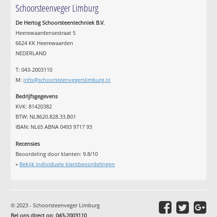
Schoorsteenveger Limburg
De Hertog Schoorsteentechniek B.V.
Heerewaardensestraat 5
6624 KK Heerewaarden
NEDERLAND
T: 043-2003110
M:
info@schoorsteenvegerslimburg.nl
Bedrijfsgegevens
KVK: 81420382
BTW: NL8620.828.33.B01
IBAN: NL65 ABNA 0493 9717 93
Recensies
Beoordeling door klanten:
9.8
/
10
»
Bekijk individuele klantbeoordelingen
© 2023 - Schoorsteenveger Limburg
Bel ons direct op
:
043-2003110