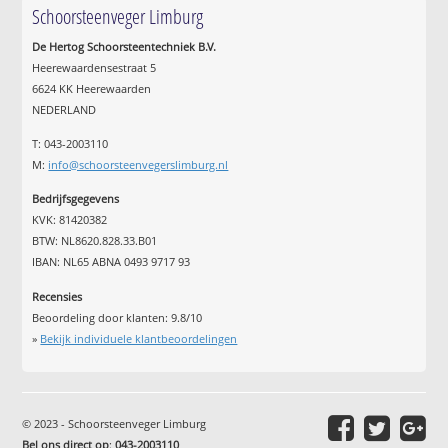
Schoorsteenveger Limburg
De Hertog Schoorsteentechniek B.V.
Heerewaardensestraat 5
6624 KK Heerewaarden
NEDERLAND
T: 043-2003110
M:
info@schoorsteenvegerslimburg.nl
Bedrijfsgegevens
KVK: 81420382
BTW: NL8620.828.33.B01
IBAN: NL65 ABNA 0493 9717 93
Recensies
Beoordeling door klanten:
9.8
/
10
»
Bekijk individuele klantbeoordelingen
© 2023 - Schoorsteenveger Limburg
Bel ons direct op
:
043-2003110