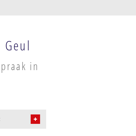
p Geul
spraak in
: