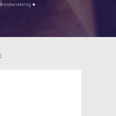
s Brandverzekering ★
: