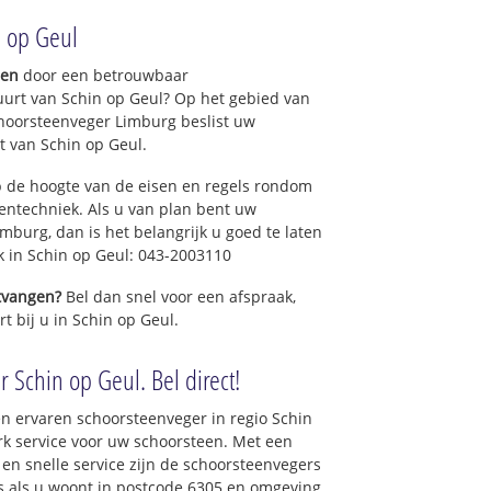
n op Geul
gen
door een betrouwbaar
uurt van Schin op Geul? Op het gebied van
hoorsteenveger Limburg beslist uw
 van Schin op Geul.
 de hoogte van de eisen en regels rondom
ntechniek. Als u van plan bent uw
mburg, dan is het belangrijk u goed te laten
k in Schin op Geul: 043-2003110
ntvangen?
Bel dan snel voor een afspraak,
t bij u in Schin op Geul.
 Schin op Geul. Bel direct!
n ervaren schoorsteenveger in regio Schin
k service voor uw schoorsteen. Met een
 en snelle service zijn de schoorsteenvegers
ons als u woont in postcode 6305 en omgeving.