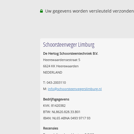
Uw gegevens worden versleuteld verzonden
Schoorsteenveger Limburg
De Hertog Schoorsteentechniek B.V.
Heerewaardensestraat 5
6624 KK Heerewaarden
NEDERLAND
T: 043-2003110
M:
info@schoorsteenvegerslimburg.nl
Bedrijfsgegevens
KVK: 81420382
BTW: NL8620.828.33.B01
IBAN: NL65 ABNA 0493 9717 93
Recensies