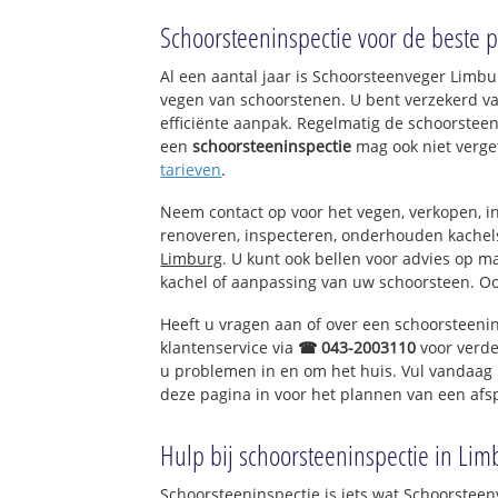
Schin op Geul
Schoorsteeninspectie voor de beste pr
Schoonbron
Oud-Valkenburg
Al een aantal jaar is Schoorsteenveger Limb
Strucht
vegen van schoorstenen. U bent verzekerd v
Gerendal
efficiënte aanpak. Regelmatig de schoorsteen
Keutenberg - So
een
schoorsteeninspectie
mag ook niet verge
De Kluis
tarieven
.
Neem contact op voor het vegen, verkopen, in
renoveren, inspecteren, onderhouden kache
Limburg
. U kunt ook bellen voor advies op m
kachel of aanpassing van uw schoorsteen. Oo
Heeft u vragen aan of over een schoorsteeni
klantenservice via
☎ 043-2003110
voor verde
u problemen in en om het huis. Vul vandaag 
deze pagina in voor het plannen van een afs
Hulp bij schoorsteeninspectie in Lim
Schoorsteeninspectie is iets wat Schoorsteen