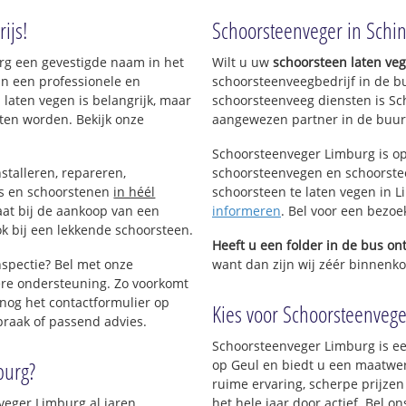
ijs!
Schoorsteenveger in Schi
urg een gevestigde naam in het
Wilt u uw
schoorsteen laten ve
an een professionele en
schoorsteenveegbedrijf in de b
 laten vegen is belangrijk, maar
schoorsteenveeg diensten is Sc
usberg
ten worden. Bekijk onze
aangewezen partner in de buurt
Schoorsteenveger Limburg is op
stalleren, repareren,
schoorsteenvegen en schoorstee
ls en schoorstenen
in héél
schoorsteen te laten vegen in Li
aat bij de aankoop van een
informeren
. Bel voor een bezoe
k bij een lekkende schoorsteen.
Heeft u een folder in de bus o
nspectie? Bel met onze
want dan zijn wij zéér binnenkor
re ondersteuning. Zo voorkomt
nog het contactformulier op
Kies voor Schoorsteenveger
praak of passend advies.
Schoorsteenveger Limburg is ee
burg?
op Geul en biedt u een maatwer
ruime ervaring, scherpe prijzen
veger Limburg al jaren
het hele jaar door actief. Bel 