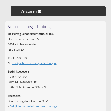
Versturen »
Schoorsteenveger Limburg
De Hertog Schoorsteentechniek B.V.
Heerewaardensestraat 5
6624 KK Heerewaarden
NEDERLAND
T: 043-2003110
M:
info@schoorsteenvegerslimburg.nl
Bedrijfsgegevens
KVK: 81420382
BTW: NL8620.828.33.B01
IBAN: NL65 ABNA 0493 9717 93
Recensies
Beoordeling door klanten:
9.8
/
10
»
Bekijk individuele klantbeoordelingen