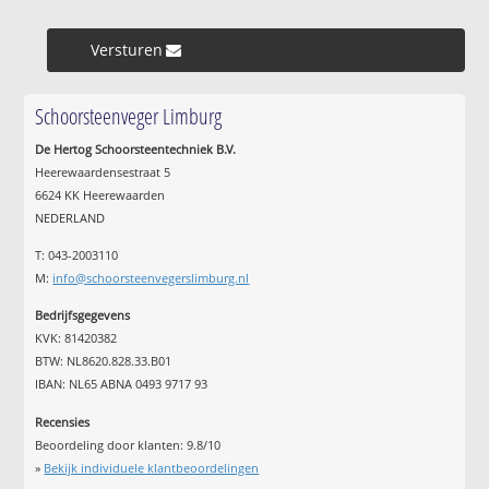
Versturen »
Schoorsteenveger Limburg
De Hertog Schoorsteentechniek B.V.
Heerewaardensestraat 5
6624 KK Heerewaarden
NEDERLAND
T: 043-2003110
M:
info@schoorsteenvegerslimburg.nl
Bedrijfsgegevens
KVK: 81420382
BTW: NL8620.828.33.B01
IBAN: NL65 ABNA 0493 9717 93
Recensies
Beoordeling door klanten:
9.8
/
10
»
Bekijk individuele klantbeoordelingen