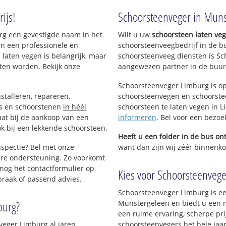
ijs!
Schoorsteenveger in Muns
urg een gevestigde naam in het
Wilt u uw
schoorsteen laten ve
an een professionele en
schoorsteenveegbedrijf in de b
 laten vegen is belangrijk, maar
schoorsteenveeg diensten is Sc
ten worden. Bekijk onze
aangewezen partner in de buur
Schoorsteenveger Limburg is op
stalleren, repareren,
schoorsteenvegen en schoorstee
ls en schoorstenen
in héél
schoorsteen te laten vegen in Li
aat bij de aankoop van een
informeren
. Bel voor een bezo
k bij een lekkende schoorsteen.
Heeft u een folder in de bus o
nspectie? Bel met onze
want dan zijn wij zéér binnenko
re ondersteuning. Zo voorkomt
nog het contactformulier op
Kies voor Schoorsteenvege
praak of passend advies.
Schoorsteenveger Limburg is ee
burg?
Munstergeleen en biedt u een 
een ruime ervaring, scherpe prij
veger Limburg al jaren
schoorsteenvegers het hele jaar