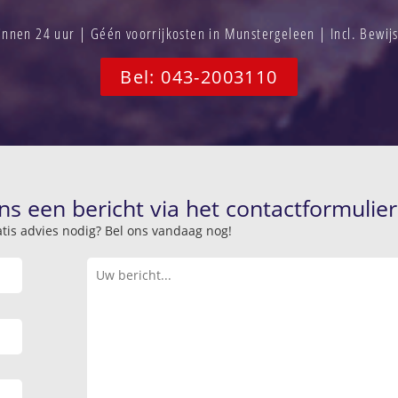
nnen 24 uur | Géén voorrijkosten in Munstergeleen | Incl. Bewij
Bel: 043-2003110
ns een bericht via het contactformulier
atis advies nodig? Bel ons vandaag nog!