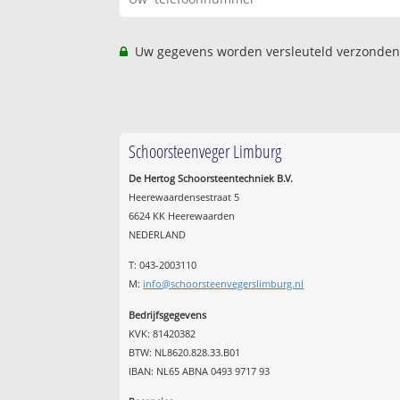
Uw gegevens worden versleuteld verzonden
Schoorsteenveger Limburg
De Hertog Schoorsteentechniek B.V.
Heerewaardensestraat 5
6624 KK Heerewaarden
NEDERLAND
T: 043-2003110
M:
info@schoorsteenvegerslimburg.nl
Bedrijfsgegevens
KVK: 81420382
BTW: NL8620.828.33.B01
IBAN: NL65 ABNA 0493 9717 93