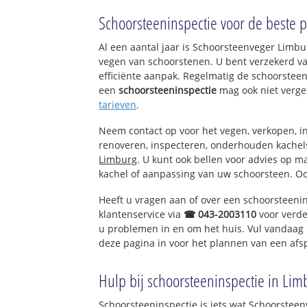
Munstergeleen
Schoorsteeninspectie voor de beste pr
Wintraak
Al een aantal jaar is Schoorsteenveger Limb
vegen van schoorstenen. U bent verzekerd v
efficiënte aanpak. Regelmatig de schoorsteen
een
schoorsteeninspectie
mag ook niet verge
tarieven
.
Neem contact op voor het vegen, verkopen, in
renoveren, inspecteren, onderhouden kache
Limburg
. U kunt ook bellen voor advies op m
kachel of aanpassing van uw schoorsteen. Oo
Heeft u vragen aan of over een schoorsteeni
klantenservice via
☎ 043-2003110
voor verde
u problemen in en om het huis. Vul vandaag 
deze pagina in voor het plannen van een afs
Hulp bij schoorsteeninspectie in Lim
Schoorsteeninspectie is iets wat Schoorsteen