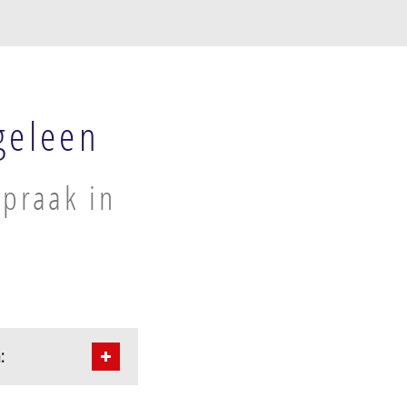
geleen
spraak in
: