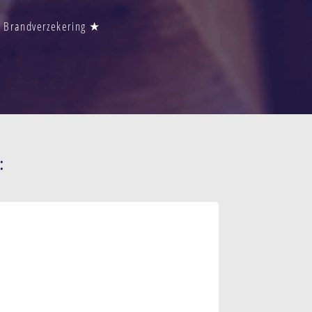
s Brandverzekering ★
: