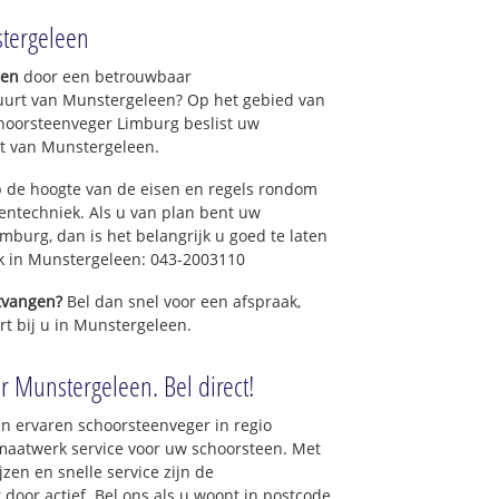
tergeleen
gen
door een betrouwbaar
uurt van Munstergeleen? Op het gebied van
hoorsteenveger Limburg beslist uw
t van Munstergeleen.
 de hoogte van de eisen en regels rondom
ntechniek. Als u van plan bent uw
mburg, dan is het belangrijk u goed te laten
ek in Munstergeleen: 043-2003110
ntvangen?
Bel dan snel voor een afspraak,
rt bij u in Munstergeleen.
r Munstergeleen. Bel direct!
n ervaren schoorsteenveger in regio
maatwerk service voor uw schoorsteen. Met
zen en snelle service zijn de
 door actief. Bel ons als u woont in postcode