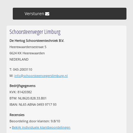
Versturen »
Schoorsteenveger Limburg
De Hertog Schoorsteentechniek B.V.
Heerewaardensestraat 5
6624 KK Heerewaarden
NEDERLAND
T: 043-2003110
M:
info@schoorsteenvegerslimburg.nl
Bedrijfsgegevens
KVK: 81420382
BTW: NL8620.828.33.B01
IBAN: NL65 ABNA 0493 9717 93
Recensies
Beoordeling door klanten:
9.8
/
10
»
Bekijk individuele klantbeoordelingen