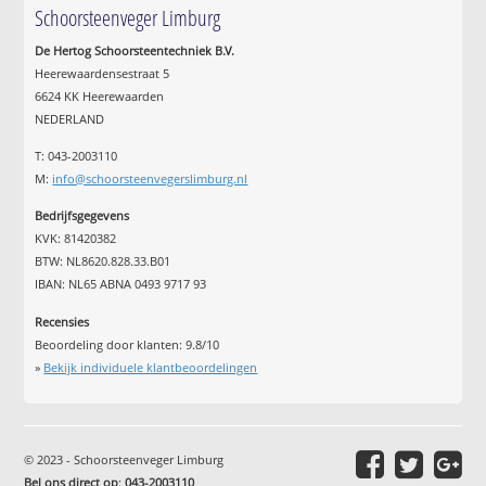
Schoorsteenveger Limburg
De Hertog Schoorsteentechniek B.V.
Heerewaardensestraat 5
6624 KK Heerewaarden
NEDERLAND
T: 043-2003110
M:
info@schoorsteenvegerslimburg.nl
Bedrijfsgegevens
KVK: 81420382
BTW: NL8620.828.33.B01
IBAN: NL65 ABNA 0493 9717 93
Recensies
Beoordeling door klanten:
9.8
/
10
»
Bekijk individuele klantbeoordelingen
© 2023 - Schoorsteenveger Limburg
Bel ons direct op
:
043-2003110