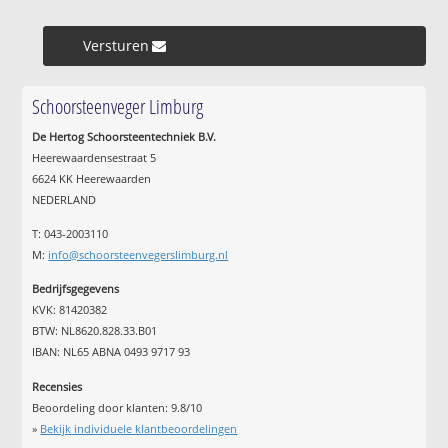
Versturen »
Schoorsteenveger Limburg
De Hertog Schoorsteentechniek B.V.
Heerewaardensestraat 5
6624 KK Heerewaarden
NEDERLAND
T: 043-2003110
M:
info@schoorsteenvegerslimburg.nl
Bedrijfsgegevens
KVK: 81420382
BTW: NL8620.828.33.B01
IBAN: NL65 ABNA 0493 9717 93
Recensies
Beoordeling door klanten:
9.8
/
10
»
Bekijk individuele klantbeoordelingen