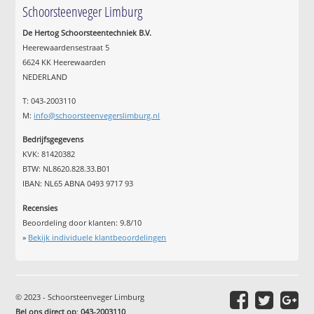
Schoorsteenveger Limburg
De Hertog Schoorsteentechniek B.V.
Heerewaardensestraat 5
6624 KK Heerewaarden
NEDERLAND
T: 043-2003110
M:
info@schoorsteenvegerslimburg.nl
Bedrijfsgegevens
KVK: 81420382
BTW: NL8620.828.33.B01
IBAN: NL65 ABNA 0493 9717 93
Recensies
Beoordeling door klanten:
9.8
/
10
»
Bekijk individuele klantbeoordelingen
© 2023 - Schoorsteenveger Limburg
Bel ons direct op
:
043-2003110