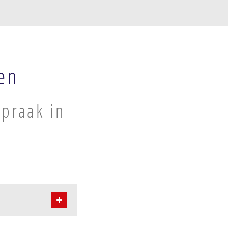
en
spraak in