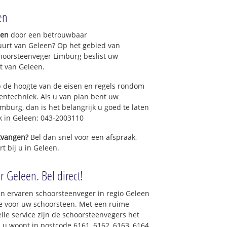
en
gen
door een betrouwbaar
uurt van Geleen? Op het gebied van
hoorsteenveger Limburg beslist uw
t van Geleen.
 de hoogte van de eisen en regels rondom
ntechniek. Als u van plan bent uw
mburg, dan is het belangrijk u goed te laten
k in Geleen: 043-2003110
ntvangen?
Bel dan snel voor een afspraak,
t bij u in Geleen.
 Geleen. Bel direct!
n ervaren schoorsteenveger in regio Geleen
e voor uw schoorsteen. Met een ruime
elle service zijn de schoorsteenvegers het
ls u woont in postcode 6161, 6162, 6163, 6164,