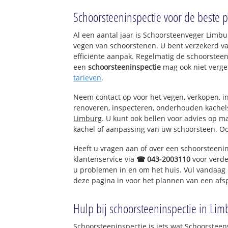
Geleen-Centrum
Schoorsteeninspectie voor de beste pr
Geleen-Noord
Lindenheuvel
Al een aantal jaar is Schoorsteenveger Limb
Geleen-Zuid
vegen van schoorstenen. U bent verzekerd v
Kluis
efficiënte aanpak. Regelmatig de schoorsteen
Oud-Geleen en H
een
schoorsteeninspectie
mag ook niet verge
tarieven
.
Neem contact op voor het vegen, verkopen, in
renoveren, inspecteren, onderhouden kache
Limburg
. U kunt ook bellen voor advies op m
kachel of aanpassing van uw schoorsteen. Oo
Heeft u vragen aan of over een schoorsteeni
klantenservice via
☎ 043-2003110
voor verde
u problemen in en om het huis. Vul vandaag 
deze pagina in voor het plannen van een afs
Hulp bij schoorsteeninspectie in Lim
Schoorsteeninspectie is iets wat Schoorsteen