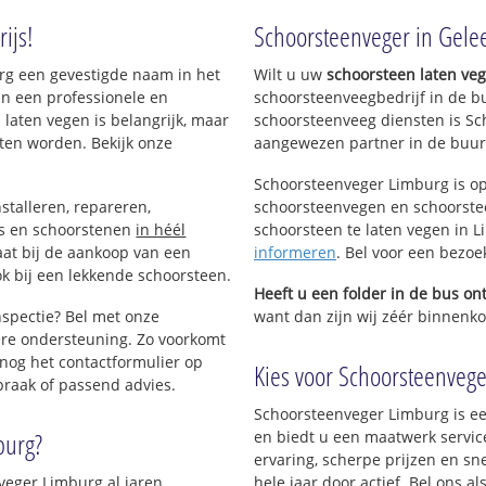
ijs!
Schoorsteenveger in Gele
urg een gevestigde naam in het
Wilt u uw
schoorsteen laten ve
an een professionele en
schoorsteenveegbedrijf in de b
 laten vegen is belangrijk, maar
schoorsteenveeg diensten is Sc
aesselderveld
ten worden. Bekijk onze
aangewezen partner in de buur
Schoorsteenveger Limburg is op
stalleren, repareren,
schoorsteenvegen en schoorstee
ls en schoorstenen
in héél
schoorsteen te laten vegen in Li
aat bij de aankoop van een
informeren
. Bel voor een bezoe
k bij een lekkende schoorsteen.
Heeft u een folder in de bus o
nspectie? Bel met onze
want dan zijn wij zéér binnenkor
re ondersteuning. Zo voorkomt
nog het contactformulier op
Kies voor Schoorsteenveger
praak of passend advies.
Schoorsteenveger Limburg is ee
burg?
en biedt u een maatwerk servic
ervaring, scherpe prijzen en sn
veger Limburg al jaren
hele jaar door actief. Bel ons a