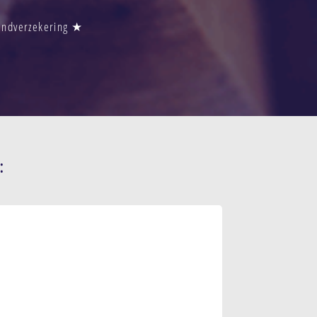
randverzekering ★
: