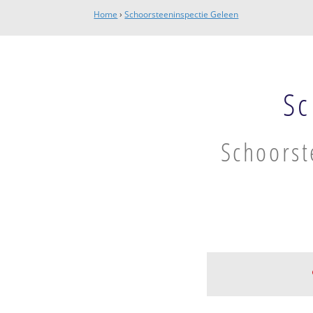
Home
›
Schoorsteeninspectie Geleen
Sc
Schoorst
Geleen