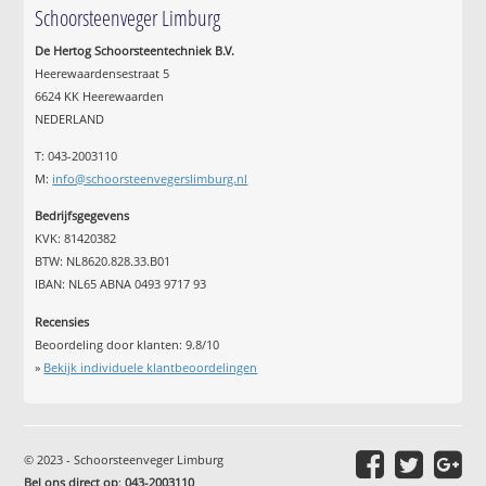
Schoorsteenveger Limburg
De Hertog Schoorsteentechniek B.V.
Heerewaardensestraat 5
6624 KK Heerewaarden
NEDERLAND
T: 043-2003110
M:
info@schoorsteenvegerslimburg.nl
Bedrijfsgegevens
KVK: 81420382
BTW: NL8620.828.33.B01
IBAN: NL65 ABNA 0493 9717 93
Recensies
Beoordeling door klanten:
9.8
/
10
»
Bekijk individuele klantbeoordelingen
© 2023 - Schoorsteenveger Limburg
Bel ons direct op
:
043-2003110