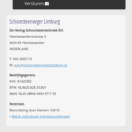
Versturen »
Schoorsteenveger Limburg
De Hertog Schoorsteentechniek B.V.
Heerewaardensestraat 5
6624 KK Heerewaarden
NEDERLAND
T: 043-2003110
M:
info@schoorsteenvegerslimburg.nl
Bedrijfsgegevens
KVK: 81420382
BTW: NL8620.828.33.B01
IBAN: NL65 ABNA 0493 9717 93
Recensies
Beoordeling door klanten:
9.8
/
10
»
Bekijk individuele klantbeoordelingen