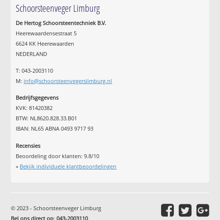
Schoorsteenveger Limburg
De Hertog Schoorsteentechniek B.V.
Heerewaardensestraat 5
6624 KK Heerewaarden
NEDERLAND
T: 043-2003110
M:
info@schoorsteenvegerslimburg.nl
Bedrijfsgegevens
KVK: 81420382
BTW: NL8620.828.33.B01
IBAN: NL65 ABNA 0493 9717 93
Recensies
Beoordeling door klanten:
9.8
/
10
»
Bekijk individuele klantbeoordelingen
© 2023 - Schoorsteenveger Limburg
Bel ons direct op
:
043-2003110