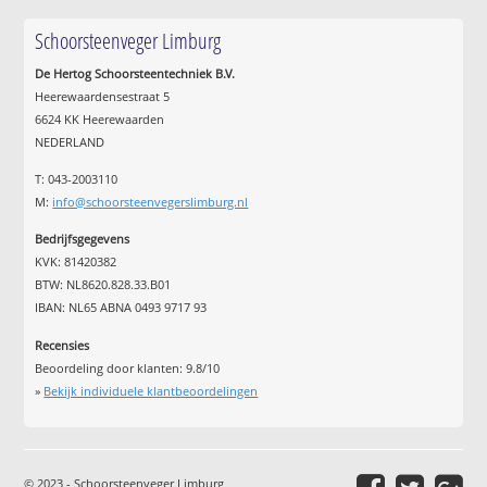
Schoorsteenveger Limburg
De Hertog Schoorsteentechniek B.V.
Heerewaardensestraat 5
6624 KK Heerewaarden
NEDERLAND
T: 043-2003110
M:
info@schoorsteenvegerslimburg.nl
Bedrijfsgegevens
KVK: 81420382
BTW: NL8620.828.33.B01
IBAN: NL65 ABNA 0493 9717 93
Recensies
Beoordeling door klanten:
9.8
/
10
»
Bekijk individuele klantbeoordelingen
© 2023 - Schoorsteenveger Limburg