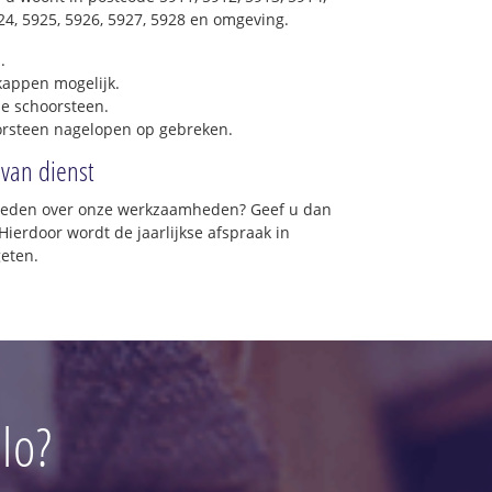
924, 5925, 5926, 5927, 5928 en omgeving.
.
 kappen mogelijk.
e schoorsteen.
orsteen nagelopen op gebreken.
t
 van dienst
st
vreden over onze werkzaamheden? Geef u dan
rein Hagerhof
Hierdoor wordt de jaarlijkse afspraak in
Bovenste Molen
geten.
ntrum
ord
st
d
lo?