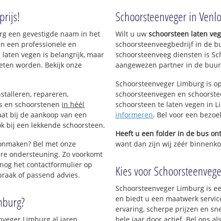
Hout-Blerick
De Tichelarij
rijs!
Schoorsteenveger in Venl
Meuleveld
Rijnbeek
Groenstraat-
urg een gevestigde naam in het
Wilt u uw
schoorsteen laten ve
Klingerberg
Groenstraat-
an een professionele en
schoorsteenveegbedrijf in de b
Klingerberg-Zuid
Stalberg-Wes
 laten vegen is belangrijk, maar
schoorsteenveeg diensten is Sc
p-Noord
Klingerberg-Noord
Groeneveld
eten worden. Bekijk onze
aangewezen partner in de buurt
p-Zuid
Trade-Port
Hogekamp
Stalberg-Noo
Horsterweg
Schoorsteenveger Limburg is op
Kazerneterrein
stalleren, repareren,
schoorsteenvegen en schoorstee
Venlo-Oost-Z
Ubroek
ls en schoorstenen
in héél
schoorsteen te laten vegen in Li
Vierpaardjes
Groot Boller
aat bij de aankoop van een
informeren
. Bel voor een bezoe
Dr. Poelsplei
Havengebied
k bij een lekkende schoorsteen.
Jezuïtenbuur
Heeft u een folder in de bus o
Ecopark
Vogelbuurt
oonmaken? Bel met onze
want dan zijn wij zéér binnenkor
Heierhoeve
Bloemenbuur
re ondersteuning. Zo voorkomt
Fresh Park
Casinoflat
nog het contactformulier op
Trade-Port-Oost
Kies voor Schoorsteenveger
Postwegflat
praak of passend advies.
Trade-Port-Noord
Stalberg (mi
Floriade Park
Schoorsteenveger Limburg is ee
Stalberg-oost
Zaarderheiken
mburg?
en biedt u een maatwerk servic
Grote Hei
ervaring, scherpe prijzen en sn
Venlo-Centrum
Keulse Barriè
nveger Limburg al jaren
hele jaar door actief. Bel ons a