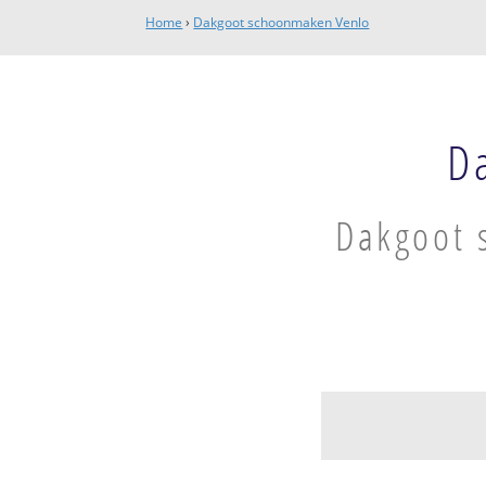
Home
›
Dakgoot schoonmaken Venlo
D
Dakgoot 
Blerick-Midden