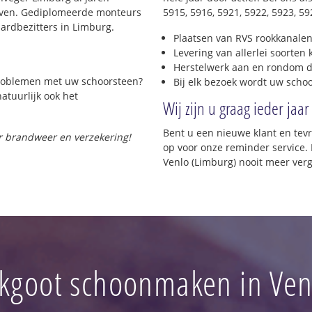
Auxillatrix
Winkelcentrum
rijven. Gediplomeerde monteurs
5915, 5916, 5921, 5922, 5923, 5
Q4
Venlo-Zuid
ardbezitters in Limburg.
Rosarium
Sinselveld
Plaatsen van RVS rookkanalen
Binnenstad-Noord
Maaswaard
Levering van allerlei soorten
Venlo-Noord
Spoorsingel
Herstelwerk aan en rondom d
 problemen met uw schoorsteen?
Hagerbroek
Bij elk bezoek wordt uw scho
Craneveld
natuurlijk ook het
Hagerhof-oos
Withuis
Wij zijn u graag ieder jaar
Hagerhof-We
t Zand
Wylrehof
Genooybergen
Bent u een nieuwe klant en te
or brandweer en verzekering!
bedrijventer
Genooy
op voor onze reminder service. 
Onderste en 
Venlo (Limburg) nooit meer ver
Krekelveld
Vossener
Vossener-Ce
Vossener-No
Vossener-We
Vossener-Zui
kgoot schoonmaken in Ven