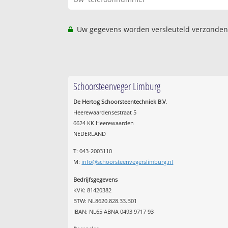
Uw gegevens worden versleuteld verzonden
Schoorsteenveger Limburg
De Hertog Schoorsteentechniek B.V.
Heerewaardensestraat 5
6624 KK Heerewaarden
NEDERLAND
T: 043-2003110
M:
info@schoorsteenvegerslimburg.nl
Bedrijfsgegevens
KVK: 81420382
BTW: NL8620.828.33.B01
IBAN: NL65 ABNA 0493 9717 93