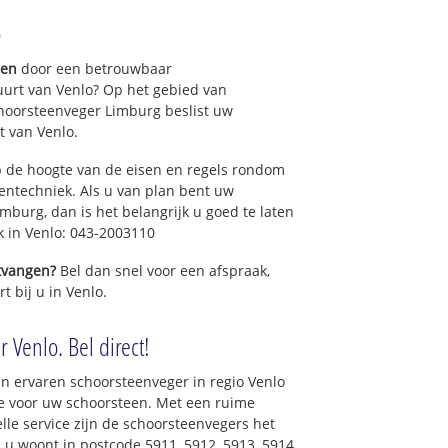
o
Noord
gen
door een betrouwbaar
Zuid
uurt van Venlo? Op het gebied van
t
hoorsteenveger Limburg beslist uw
 van Venlo.
rd
 de hoogte van de eisen en regels rondom
ntechniek. Als u van plan bent uw
uid
mburg, dan is het belangrijk u goed te laten
k in Venlo: 043-2003110
n
t
ntvangen?
Bel dan snel voor een afspraak,
t bij u in Venlo.
t
 Venlo. Bel direct!
dden)
n ervaren schoorsteenveger in regio Venlo
e voor uw schoorsteen. Met een ruime
elle service zijn de schoorsteenvegers het
re
ls u woont in postcode 5911, 5912, 5913, 5914,