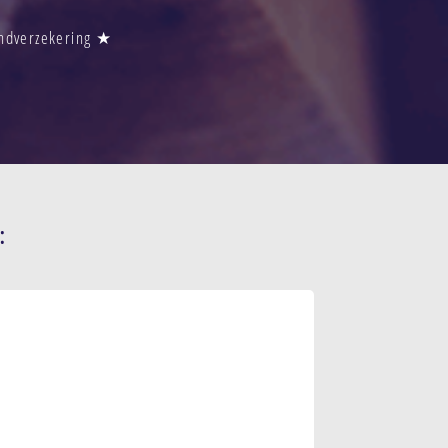
andverzekering ★
: