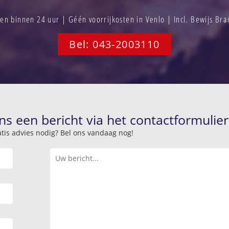
n binnen 24 uur | Géén voorrijkosten in Venlo | Incl. Bewijs Br
Bel: 043-2003110
ns een bericht via het contactformulier
atis advies nodig? Bel ons vandaag nog!