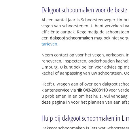
Blerick-Centrum
Dakgoot schoonmaken voor de beste p
gazenkamp
Al een aantal jaar is Schoorsteenveger Limb
Blerick-Noord
vegen van schoorstenen. U bent verzekerd v
Smeliënkamp
efficiënte aanpak. Regelmatig de schoorsteen
Vastenavondkam
een
dakgoot schoonmaken
mag ook niet verg
Vastenavondkam
tarieven
.
Blerick-Zuid
Molenbossen
Neem contact op voor het vegen, verkopen, in
Annakamp-Oost
renoveren, inspecteren, onderhouden kache
Annakamp-West
Limburg
. U kunt ook bellen voor advies op m
Zonneveld
kachel of aanpassing van uw schoorsteen. Oo
Boekend
Heeft u vragen aan of over een dakgoot sch
Boekend
klantenservice via
☎ 043-2003110
voor verde
u problemen in en om het huis. Vul vandaag 
Het Ven
deze pagina in voor het plannen van een afs
t Ven
Arenborg
Herungerberg
Hulp bij dakgoot schoonmaken in Li
Veegtes
Noorderpoort
Dakgoot schoonmaken is iets wat Schoorstee