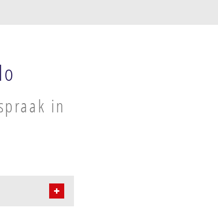
lo
spraak in
oord