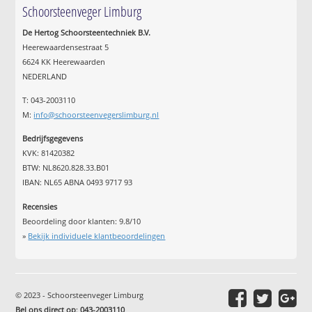
Schoorsteenveger Limburg
De Hertog Schoorsteentechniek B.V.
Heerewaardensestraat 5
6624 KK Heerewaarden
NEDERLAND
T: 043-2003110
M:
info@schoorsteenvegerslimburg.nl
Bedrijfsgegevens
KVK: 81420382
BTW: NL8620.828.33.B01
IBAN: NL65 ABNA 0493 9717 93
Recensies
Beoordeling door klanten:
9.8
/
10
»
Bekijk individuele klantbeoordelingen
© 2023 - Schoorsteenveger Limburg
Bel ons direct op
:
043-2003110