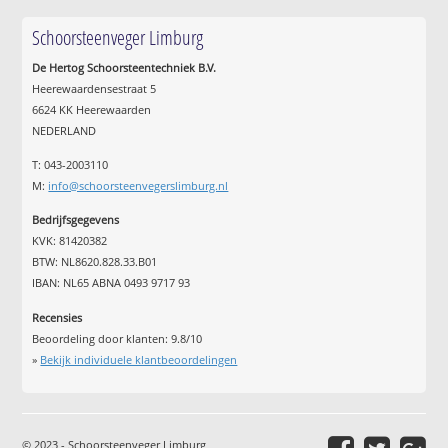
Schoorsteenveger Limburg
De Hertog Schoorsteentechniek B.V.
Heerewaardensestraat 5
6624 KK Heerewaarden
NEDERLAND
T: 043-2003110
M:
info@schoorsteenvegerslimburg.nl
Bedrijfsgegevens
KVK: 81420382
BTW: NL8620.828.33.B01
IBAN: NL65 ABNA 0493 9717 93
Recensies
Beoordeling door klanten:
9.8
/
10
»
Bekijk individuele klantbeoordelingen
© 2023 - Schoorsteenveger Limburg