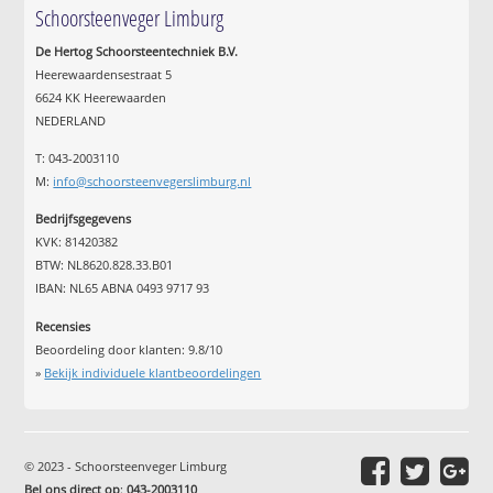
Schoorsteenveger Limburg
De Hertog Schoorsteentechniek B.V.
Heerewaardensestraat 5
6624 KK Heerewaarden
NEDERLAND
T: 043-2003110
M:
info@schoorsteenvegerslimburg.nl
Bedrijfsgegevens
KVK: 81420382
BTW: NL8620.828.33.B01
IBAN: NL65 ABNA 0493 9717 93
Recensies
Beoordeling door klanten:
9.8
/
10
»
Bekijk individuele klantbeoordelingen
© 2023 - Schoorsteenveger Limburg
Bel ons direct op
:
043-2003110