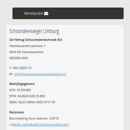
Versturen »
Schoorsteenveger Limburg
De Hertog Schoorsteentechniek B.V.
Heerewaardensestraat 5
6624 KK Heerewaarden
NEDERLAND
T: 043-2003110
M:
info@schoorsteenvegerslimburg.nl
Bedrijfsgegevens
KVK: 81420382
BTW: NL8620.828.33.B01
IBAN: NL65 ABNA 0493 9717 93
Recensies
Beoordeling door klanten:
9.8
/
10
»
Bekijk individuele klantbeoordelingen