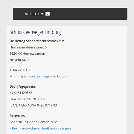
Versturen »
Schoorsteenveger Limburg
De Hertog Schoorsteentechniek B.V.
Heerewaardensestraat 5
6624 KK Heerewaarden
NEDERLAND
T: 043-2003110
M:
info@schoorsteenvegerslimburg.nl
Bedrijfsgegevens
KVK: 81420382
BTW: NL8620.828.33.B01
IBAN: NL65 ABNA 0493 9717 93
Recensies
Beoordeling door klanten:
9.8
/
10
»
Bekijk individuele klantbeoordelingen