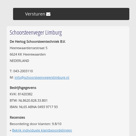
Versturen »
Schoorsteenveger Limburg
De Hertog Schoorsteentechniek B.V.
Heerewaardensestraat 5
6624 KK Heerewaarden
NEDERLAND
T: 043-2003110
M:
info@schoorsteenvegerslimburg.nl
Bedrijfsgegevens
KVK: 81420382
BTW: NL8620.828.33.B01
IBAN: NL65 ABNA 0493 9717 93
Recensies
Beoordeling door klanten:
9.8
/
10
»
Bekijk individuele klantbeoordelingen