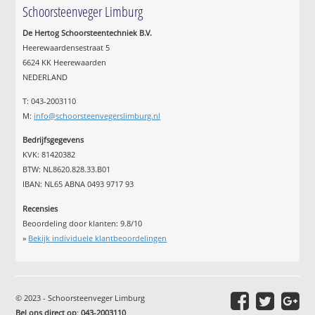
Schoorsteenveger Limburg
De Hertog Schoorsteentechniek B.V.
Heerewaardensestraat 5
6624 KK Heerewaarden
NEDERLAND
T: 043-2003110
M:
info@schoorsteenvegerslimburg.nl
Bedrijfsgegevens
KVK: 81420382
BTW: NL8620.828.33.B01
IBAN: NL65 ABNA 0493 9717 93
Recensies
Beoordeling door klanten:
9.8
/
10
»
Bekijk individuele klantbeoordelingen
© 2023 - Schoorsteenveger Limburg
Bel ons direct op
:
043-2003110