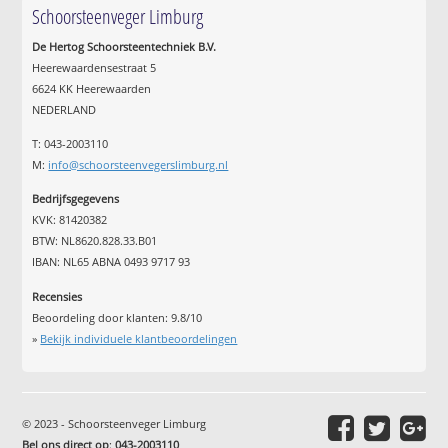
Schoorsteenveger Limburg
De Hertog Schoorsteentechniek B.V.
Heerewaardensestraat 5
6624 KK Heerewaarden
NEDERLAND
T: 043-2003110
M:
info@schoorsteenvegerslimburg.nl
Bedrijfsgegevens
KVK: 81420382
BTW: NL8620.828.33.B01
IBAN: NL65 ABNA 0493 9717 93
Recensies
Beoordeling door klanten:
9.8
/
10
»
Bekijk individuele klantbeoordelingen
© 2023 - Schoorsteenveger Limburg
Bel ons direct op
:
043-2003110