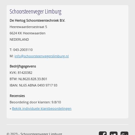
Schoorsteenveger Limburg
De Hertog Schoorsteentechniek B.V.
Heerewaardensestraat 5
6624 KK Heerewaarden
NEDERLAND
T: 043-2003110
M:
info@schoorsteenvegerslimburg.nl
Bedrijfsgegevens
KVK: 81420382
BTW: NL8620.828.33.B01
IBAN: NL65 ABNA 0493 9717 93
Recensies
Beoordeling door klanten:
9.8
/
10
»
Bekijk individuele klantbeoordelingen
© 2023 - Schoorsteenveger Limburg