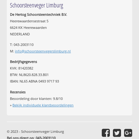
Schoorsteenveger Limburg
De Hertog Schoorsteentechniek B.V.
Heerewaardensestraat 5
6624 KK Heerewaarden
NEDERLAND
T: 043-2003110
M:
info@schoorsteenvegerslimburg.nl
Bedrijfsgegevens
KVK: 81420382
BTW: NL8620.828.33.B01
IBAN: NL65 ABNA 0493 9717 93
Recensies
Beoordeling door klanten:
9.8
/
10
»
Bekijk individuele klantbeoordelingen
© 2023 - Schoorsteenveger Limburg
Bel ons direct op
:
043-2003110