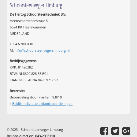
Schoorsteenveger Limburg
De Hertog Schoorsteentechniek B.V.
Heerewaardensestraat 5
6624 KK Heerewaarden
NEDERLAND
T: 043-2003110
M:
info@schoorsteenvegerslimburg.nl
Bedrijfsgegevens
KVK: 81420382
BTW: NL8620.828.33.B01
IBAN: NL65 ABNA 0493 9717 93
Recensies
Beoordeling door klanten:
9.8
/
10
»
Bekijk individuele klantbeoordelingen
© 2023 - Schoorsteenveger Limburg
Bel ons direct op
:
043-2003110