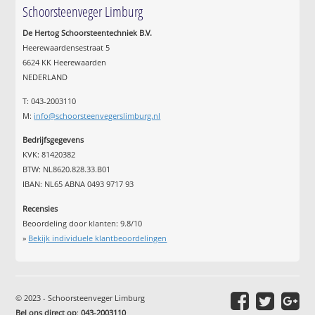
Schoorsteenveger Limburg
De Hertog Schoorsteentechniek B.V.
Heerewaardensestraat 5
6624 KK Heerewaarden
NEDERLAND
T: 043-2003110
M:
info@schoorsteenvegerslimburg.nl
Bedrijfsgegevens
KVK: 81420382
BTW: NL8620.828.33.B01
IBAN: NL65 ABNA 0493 9717 93
Recensies
Beoordeling door klanten:
9.8
/
10
»
Bekijk individuele klantbeoordelingen
© 2023 - Schoorsteenveger Limburg
Bel ons direct op
:
043-2003110