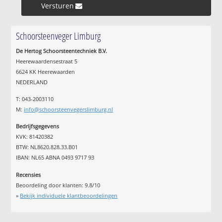
Versturen »
Schoorsteenveger Limburg
De Hertog Schoorsteentechniek B.V.
Heerewaardensestraat 5
6624 KK Heerewaarden
NEDERLAND
T: 043-2003110
M:
info@schoorsteenvegerslimburg.nl
Bedrijfsgegevens
KVK: 81420382
BTW: NL8620.828.33.B01
IBAN: NL65 ABNA 0493 9717 93
Recensies
Beoordeling door klanten:
9.8
/
10
»
Bekijk individuele klantbeoordelingen