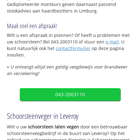
Gediplomeerde monteurs geven daarnaast passend
stookadvies aan haardbezitters in Limburg.
Maak snel een afspraak!
Wilt u een afspraak in plannen? Of heeft u problemen met
uw schoorsteen? Bel 043-2003110 of stuur een
e-mail
. U
kunt natuurlijk ook het
contactformulier
op deze pagina
invullen.
»
U ontvangt altijd een geldig veegbewijs voor brandweer
en verzekering!
043-2003110
Schoorsteenveger in Leveroy
Wilt u uw
schoorsteen laten vegen
door een betrouwbaar
schoorsteenveegbedrijf in de buurt van Leveroy? Op het
gebied van schoorsteenveeg diensten is Schoorsteenveger