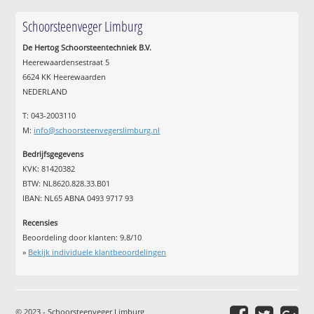
Schoorsteenveger Limburg
De Hertog Schoorsteentechniek B.V.
Heerewaardensestraat 5
6624 KK Heerewaarden
NEDERLAND
T: 043-2003110
M:
info@schoorsteenvegerslimburg.nl
Bedrijfsgegevens
KVK: 81420382
BTW: NL8620.828.33.B01
IBAN: NL65 ABNA 0493 9717 93
Recensies
Beoordeling door klanten:
9.8
/
10
»
Bekijk individuele klantbeoordelingen
© 2023 - Schoorsteenveger Limburg