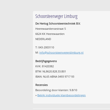
Schoorsteenveger Limburg
De Hertog Schoorsteentechniek B.V.
Heerewaardensestraat 5
6624 KK Heerewaarden
NEDERLAND
T: 043-2003110
M:
info@schoorsteenvegerslimburg.nl
Bedrijfsgegevens
KVK: 81420382
BTW: NL8620.828.33.B01
IBAN: NL65 ABNA 0493 9717 93
Recensies
Beoordeling door klanten:
9.8
/
10
»
Bekijk individuele klantbeoordelingen