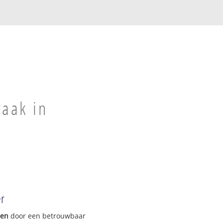
raak in
er
gen
door een betrouwbaar