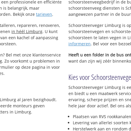
een professionele en efficiënte
schoorsteenveegbedrijf in de b
 is belangrijk, maar
schoorsteenveeg diensten is Sc
orden. Bekijk onze
tarieven
.
aangewezen partner in de buurt
talleren, repareren, renoveren,
Schoorsteenveger Limburg is op
stenen
in héél Limburg
. U kunt
schoorsteenvegen en schoorstee
 van een kachel of aanpassing
schoorsteen te laten vegen in Li
oorsteen.
informeren
. Bel voor een bezoe
en? Bel met onze klantenservice
Heeft u een folder in de bus o
g. Zo voorkomt u problemen in
want dan zijn wij zéér binnenkor
rmulier op deze pagina in voor
es.
Kies voor Schoorsteenveger
Schoorsteenveger Limburg is ee
en biedt u een maatwerk servic
 Limburg al jaren bezighoudt.
ervaring, scherpe prijzen en sn
lomeerde monteurs geven
hele jaar door actief. Bel ons 
ters in Limburg.
Plaatsen van RVS rookkanalen
Levering van allerlei soorten
Herstelwerk aan en rondom d