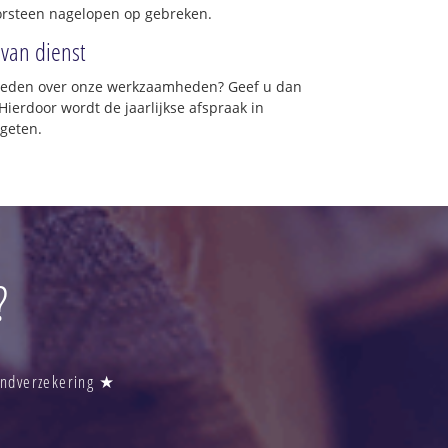
orsteen nagelopen op gebreken.
 van dienst
vreden over onze werkzaamheden? Geef u dan
Hierdoor wordt de jaarlijkse afspraak in
rgeten.
?
randverzekering ★