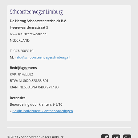
Schoorsteenveger Limburg
De Hertog Schoorsteentechniek B.V.
Heerewaardensestraat 5
6624 KK Heerewaarden
NEDERLAND
T: 043-2003110
M:
info@schoorsteenvegerslimburg.nl
Bedrijfsgegevens
KVK: 81420382
BTW: NL8620.828.33.B01
IBAN: NL65 ABNA 0493 9717 93
Recensies
Beoordeling door klanten:
9.8
/
10
»
Bekijk individuele klantbeoordelingen
© 2023 - Schoorsteenveger Limburg