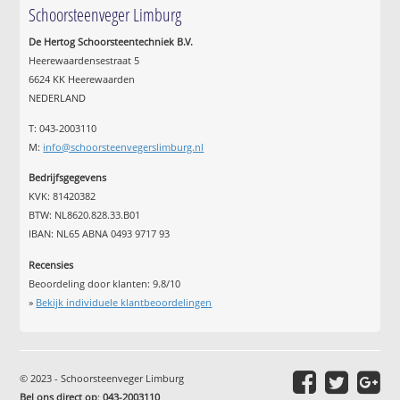
Schoorsteenveger Limburg
De Hertog Schoorsteentechniek B.V.
Heerewaardensestraat 5
6624 KK Heerewaarden
NEDERLAND
T: 043-2003110
M:
info@schoorsteenvegerslimburg.nl
Bedrijfsgegevens
KVK: 81420382
BTW: NL8620.828.33.B01
IBAN: NL65 ABNA 0493 9717 93
Recensies
Beoordeling door klanten:
9.8
/
10
»
Bekijk individuele klantbeoordelingen
© 2023 - Schoorsteenveger Limburg
Bel ons direct op
:
043-2003110