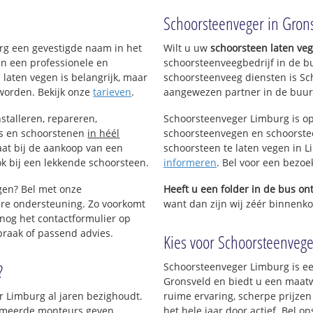
Schoorsteenveger in Gron
urg een gevestigde naam in het
Wilt u uw
schoorsteen laten ve
an een professionele en
schoorsteenveegbedrijf in de b
 laten vegen is belangrijk, maar
schoorsteenveeg diensten is Sc
worden. Bekijk onze
tarieven
.
aangewezen partner in de buur
stalleren, repareren,
Schoorsteenveger Limburg is op
ls en schoorstenen
in héél
schoorsteenvegen en schoorstee
aat bij de aankoop van een
schoorsteen te laten vegen in Li
k bij een lekkende schoorsteen.
informeren
. Bel voor een bezoe
igen? Bel met onze
Heeft u een folder in de bus o
re ondersteuning. Zo voorkomt
want dan zijn wij zéér binnenkor
nog het contactformulier op
praak of passend advies.
Kies voor Schoorsteenveger
?
Schoorsteenveger Limburg is ee
Gronsveld en biedt u een maatw
r Limburg al jaren bezighoudt.
ruime ervaring, scherpe prijzen
plomeerde monteurs geven
het hele jaar door actief. Bel 