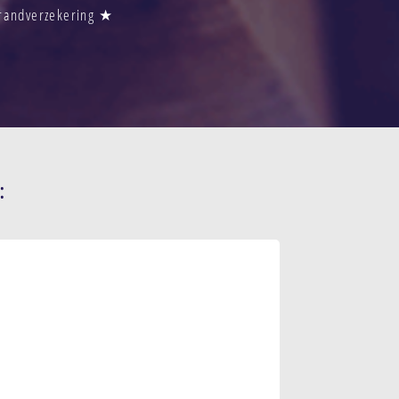
Brandverzekering ★
: