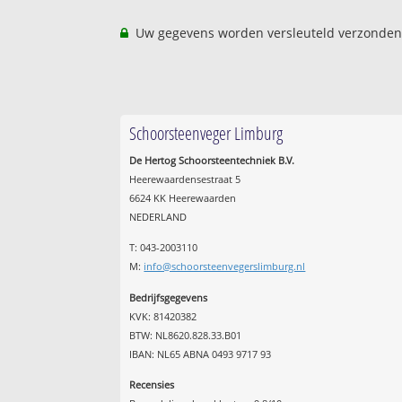
Uw gegevens worden versleuteld verzonden
Schoorsteenveger Limburg
De Hertog Schoorsteentechniek B.V.
Heerewaardensestraat 5
6624 KK Heerewaarden
NEDERLAND
T: 043-2003110
M:
info@schoorsteenvegerslimburg.nl
Bedrijfsgegevens
KVK: 81420382
BTW: NL8620.828.33.B01
IBAN: NL65 ABNA 0493 9717 93
Recensies