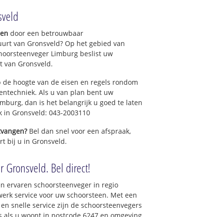
sveld
gen
door een betrouwbaar
uurt van Gronsveld? Op het gebied van
hoorsteenveger Limburg beslist uw
t van Gronsveld.
 de hoogte van de eisen en regels rondom
ntechniek. Als u van plan bent uw
mburg, dan is het belangrijk u goed te laten
k in Gronsveld: 043-2003110
ntvangen?
Bel dan snel voor een afspraak,
t bij u in Gronsveld.
 Gronsveld. Bel direct!
n ervaren schoorsteenveger in regio
erk service voor uw schoorsteen. Met een
 en snelle service zijn de schoorsteenvegers
ons als u woont in postcode 6247 en omgeving.