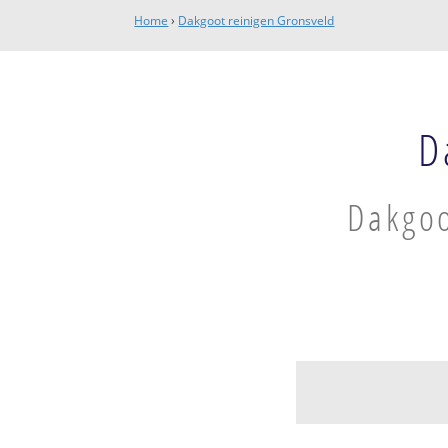
Home
›
Dakgoot reinigen Gronsveld
D
Dakgoo
Gronsveld