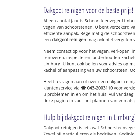
Gronsveld
Dakgoot reinigen voor de beste prijs!
Rijckholt
Al een aantal jaar is Schoorsteenveger Limb
vegen van schoorstenen. U bent verzekerd v
efficiënte aanpak. Regelmatig de schoorsteen
een
dakgoot reinigen
mag ook niet vergeten 
Neem contact op voor het vegen, verkopen, in
renoveren, inspecteren, onderhouden kache
Limburg
. U kunt ook bellen voor advies op m
kachel of aanpassing van uw schoorsteen. Oo
Heeft u vragen aan of over een dakgoot rein
klantenservice via
☎ 043-2003110
voor verde
u problemen in en om het huis. Vul vandaag 
deze pagina in voor het plannen van een afs
Hulp bij dakgoot reinigen in Limburg
Dakgoot reinigen is iets wat Schoorsteenvege
Zowel bij particulieren als bedrijven. Gedi