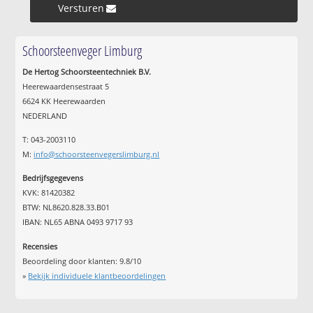
Versturen »
Schoorsteenveger Limburg
De Hertog Schoorsteentechniek B.V.
Heerewaardensestraat 5
6624 KK Heerewaarden
NEDERLAND
T: 043-2003110
M:
info@schoorsteenvegerslimburg.nl
Bedrijfsgegevens
KVK: 81420382
BTW: NL8620.828.33.B01
IBAN: NL65 ABNA 0493 9717 93
Recensies
Beoordeling door klanten:
9.8
/
10
»
Bekijk individuele klantbeoordelingen