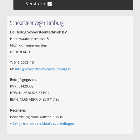
Versturen »
Schoorsteenveger Limburg
De Hertog Schoorsteentechniek B.V.
Heerewaardensestraat 5
6624 KK Heerewaarden
NEDERLAND
T: 043-2003110
M:
info@schoorsteenvegerslimburg.nl
Bedrijfsgegevens
KVK: 81420382
BTW: NL8620.828.33.B01
IBAN: NL65 ABNA 0493 9717 93
Recensies
Beoordeling door klanten:
9.8
/
10
»
Bekijk individuele klantbeoordelingen