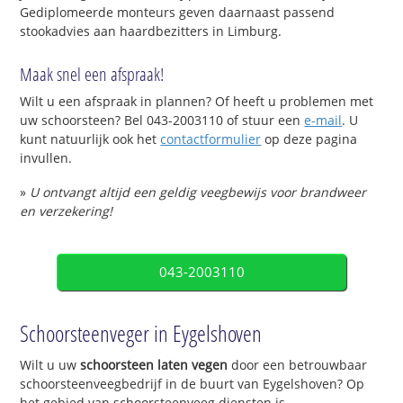
Gediplomeerde monteurs geven daarnaast passend
stookadvies aan haardbezitters in Limburg.
Maak snel een afspraak!
Wilt u een afspraak in plannen? Of heeft u problemen met
uw schoorsteen? Bel 043-2003110 of stuur een
e-mail
. U
kunt natuurlijk ook het
contactformulier
op deze pagina
invullen.
»
U ontvangt altijd een geldig veegbewijs voor brandweer
en verzekering!
043-2003110
Schoorsteenveger in Eygelshoven
Wilt u uw
schoorsteen laten vegen
door een betrouwbaar
schoorsteenveegbedrijf in de buurt van Eygelshoven? Op
het gebied van schoorsteenveeg diensten is