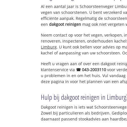
Al een aantal jaar is Schoorsteenveger Limb
vegen van schoorstenen. U bent verzekerd v
efficiënte aanpak. Regelmatig de schoorsteen
een
dakgoot reinigen
mag ook niet vergeten 
Neem contact op voor het vegen, verkopen, in
renoveren, inspecteren, onderhouden kache
Limburg
. U kunt ook bellen voor advies op m
kachel of aanpassing van uw schoorsteen. Oo
Heeft u vragen aan of over een dakgoot rein
klantenservice via
☎ 043-2003110
voor verde
u problemen in en om het huis. Vul vandaag 
deze pagina in voor het plannen van een afs
Hulp bij dakgoot reinigen in Limburg
Dakgoot reinigen is iets wat Schoorsteenvege
Zowel bij particulieren als bedrijven. Gedi
daarnaast passend stookadvies aan haardbez