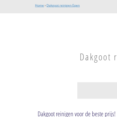
Home
›
Dakgoot reinigen Epen
Dakgoot r
Epen
Epen
Dakgoot reinigen voor de beste prijs!
Eperheide