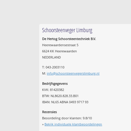
Schoorsteenveger Limburg
De Hertog Schoorsteentechniek B.V.
Heerewaardensestraat 5
6624 KK Heerewaarden
NEDERLAND
T: 043-2003110
M:
info@schoorsteenvegerslimburg.nl
Bedrijfsgegevens
KVK: 81420382
BTW: NL8620.828.33.B01
IBAN: NL65 ABNA 0493 9717 93
Recensies
Beoordeling door klanten:
9.8
/
10
»
Bekijk individuele klantbeoordelingen