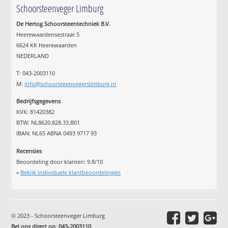
Schoorsteenveger Limburg
De Hertog Schoorsteentechniek B.V.
Heerewaardensestraat 5
6624 KK Heerewaarden
NEDERLAND
T: 043-2003110
M:
info@schoorsteenvegerslimburg.nl
Bedrijfsgegevens
KVK: 81420382
BTW: NL8620.828.33.B01
IBAN: NL65 ABNA 0493 9717 93
Recensies
Beoordeling door klanten:
9.8
/
10
»
Bekijk individuele klantbeoordelingen
© 2023 - Schoorsteenveger Limburg
Bel ons direct op
:
043-2003110