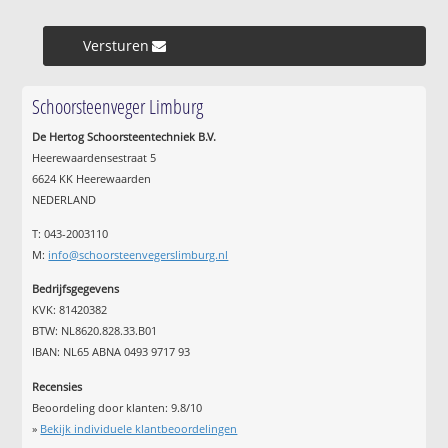
Versturen »
Schoorsteenveger Limburg
De Hertog Schoorsteentechniek B.V.
Heerewaardensestraat 5
6624 KK Heerewaarden
NEDERLAND
T: 043-2003110
M:
info@schoorsteenvegerslimburg.nl
Bedrijfsgegevens
KVK: 81420382
BTW: NL8620.828.33.B01
IBAN: NL65 ABNA 0493 9717 93
Recensies
Beoordeling door klanten:
9.8
/
10
»
Bekijk individuele klantbeoordelingen