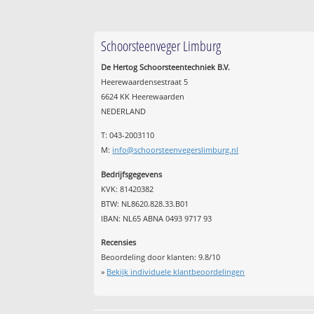
Schoorsteenveger Limburg
De Hertog Schoorsteentechniek B.V.
Heerewaardensestraat 5
6624 KK Heerewaarden
NEDERLAND
T: 043-2003110
M:
info@schoorsteenvegerslimburg.nl
Bedrijfsgegevens
KVK: 81420382
BTW: NL8620.828.33.B01
IBAN: NL65 ABNA 0493 9717 93
Recensies
Beoordeling door klanten:
9.8
/
10
»
Bekijk individuele klantbeoordelingen