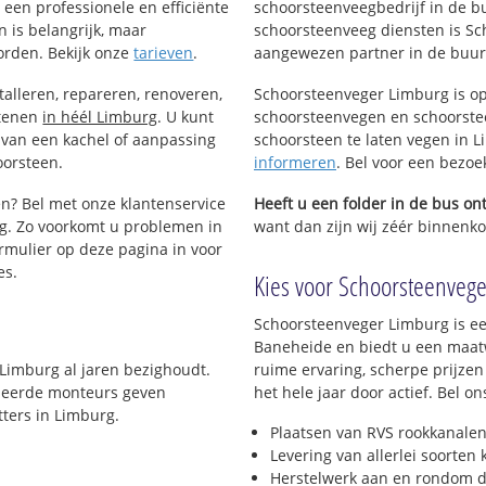
een professionele en efficiënte
schoorsteenveegbedrijf in de b
 is belangrijk, maar
schoorsteenveeg diensten is Sc
orden. Bekijk onze
tarieven
.
aangewezen partner in de buur
talleren, repareren, renoveren,
Schoorsteenveger Limburg is op
stenen
in héél Limburg
. U kunt
schoorsteenvegen en schoorstee
 van een kachel of aanpassing
schoorsteen te laten vegen in Li
oorsteen.
informeren
. Bel voor een bezo
en? Bel met onze klantenservice
Heeft u een folder in de bus o
g. Zo voorkomt u problemen in
want dan zijn wij zéér binnenko
rmulier op deze pagina in voor
es.
Kies voor Schoorsteenvege
Schoorsteenveger Limburg is ee
Baneheide en biedt u een maat
 Limburg al jaren bezighoudt.
ruime ervaring, scherpe prijzen
lomeerde monteurs geven
het hele jaar door actief. Bel 
ters in Limburg.
Plaatsen van RVS rookkanalen
Levering van allerlei soorten
Herstelwerk aan en rondom d