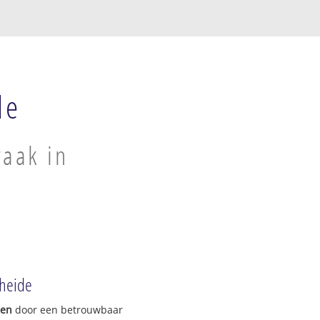
de
raak in
eheide
gen
door een betrouwbaar